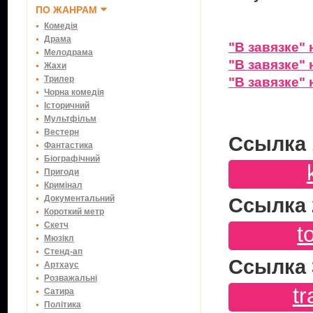
ПО ЖАНРАМ
Комедія
Драма
"В завязке"
Мелодрама
"В завязке" 
Жахи
Трилер
"В завязке" 
Чорна комедія
Історичний
Мультфільм
Вестерн
Ссылка 
Фантастика
Біографічний
Пригоди
Кримінал
Документальний
Ссылка 
Короткий метр
Скетч
t
Мюзікл
Стенд-ап
Ссылка 
Артхаус
Розважальні
tr
Сатира
Політика