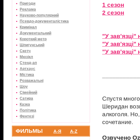
Пригоди
1 сезон
Реклама
2 сезон
Науково-популярний
Псевдо-документалістика
Кримінал
Документальний
"У зав'язці" 
Короткий метр
"У зав'язці" 
Шпигунський
"У зав'язці" 
Скетч
Мюзікл
Стенд-ап
Артхаус
___________
Містика
Розважальні
Шоу
Сімейний
Спустя много
Сатира
Казка
Шеридан возв
Політика
алкоголя. Но,
Фентезі
сочетание.
ФИЛЬМЫ
А-Я
A-Z
Озвучено Oz