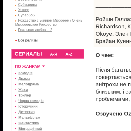
___________
Субмарина
Хэшер
Супербоб
Ройшн Галла
Рождество с Биллом Мюрреем / Очень
Мюрреевское Рождество
Richardson,
Реальная любовь - 2
Okoye, Элен 
Брайан Куин
Все релизы
СЕРИАЛЫ
А-Я
A-Z
О чем:
ПО ЖАНРАМ
Після багать
Комедія
повертається 
Драма
анітрохи не п
Мелодрама
Жахи
близьким, і 
Трилер
проблемами, 
Чорна комедія
Історичний
Детектив
Озвучено Ozz
Мультфільм
Фантастика
Біографічний