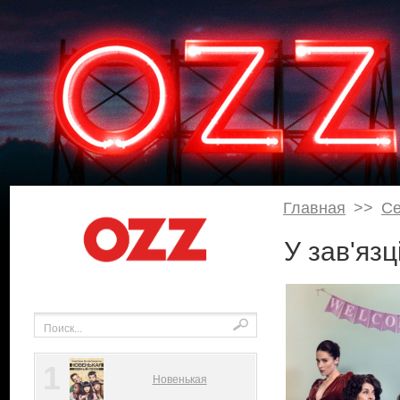
Главная
>>
С
У зав'язц
1
Новенькая