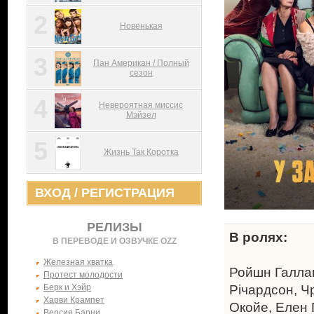
2
Новенькая
3
Пан Американ / Полный
сезон
4
Невероятная миссис
Мэйзел
5
Жизнь Так Коротка
ВХОД
/
РЕГИСТРАЦИЯ
РЕЛИЗЫ
В ролях:
В ПЕРЕВОДЕ И ОЗВУЧКЕ OZZ
Железная хватка
Ройшн Галла
Протест молодости
Берк и Хэйр
Річардсон, Ч
Харви Крампет
Окойе, Елен 
Версия Барни