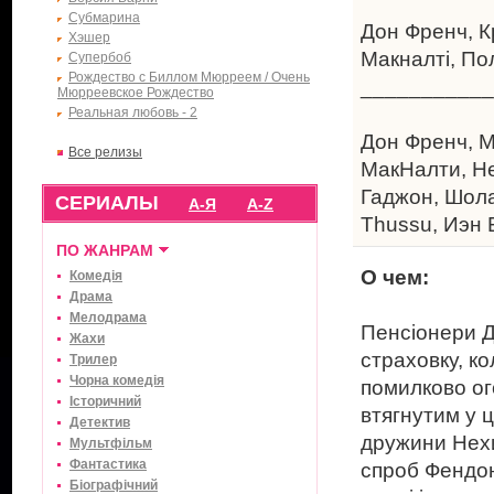
Субмарина
Дон Френч, К
Хэшер
Макналті, Пол
Супербоб
Рождество с Биллом Мюрреем / Очень
___________
Мюрреевское Рождество
Реальная любовь - 2
Дон Френч
,
М
Все релизы
МакНалти
,
H
Гаджон
,
Шола
СЕРИАЛЫ
А-Я
A-Z
Thussu
,
Иэн 
ПО ЖАНРАМ
О чем:
Комедія
Драма
Мелодрама
Пенсіонери Д
Жахи
страховку, ко
Трилер
Чорна комедія
помилково ог
Історичний
втягнутим у 
Детектив
дружини Нехи
Мультфільм
Фантастика
спроб Фендон
Біографічний