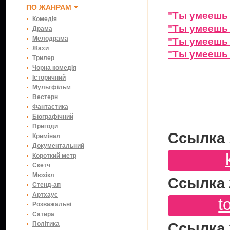
ПО ЖАНРАМ
"Ты умеешь 
Комедія
"Ты умеешь 
Драма
Мелодрама
"Ты умеешь 
Жахи
"Ты умеешь 
Трилер
Чорна комедія
Історичний
Мультфільм
Вестерн
Фантастика
Біографічний
Пригоди
Ссылка 
Кримінал
Документальний
Короткий метр
Скетч
Мюзікл
Ссылка 
Стенд-ап
Артхаус
t
Розважальні
Сатира
Політика
Ссылка 