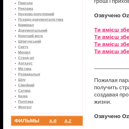
гроші і прихо
Пригоди
Реклама
Науково-популярний
Озвучено Ozz
Псевдо-документалістика
Кримінал
Ти вмієш збе
Документальний
Короткий метр
Ти вмієш збе
Шпигунський
Ти в
мієш збе
Скетч
Ти вмієш збе
Мюзікл
Стенд-ап
Артхаус
___________
Містика
Розважальні
Пожилая пара
Шоу
Сімейний
получить стр
Сатира
создавая пр
Казка
жизни.
Політика
Фентезі
Озвучено Oz
ФИЛЬМЫ
А-Я
A-Z