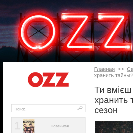
Главная
>>
С
хранить тайны? 
Ти вмієш
хранить т
сезон
1
Новенькая