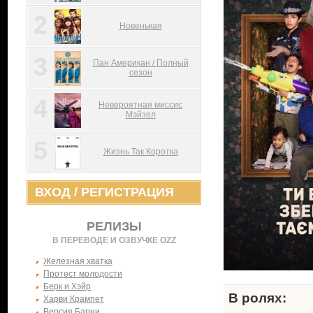
2
Новенькая
3
Пан Американ / Полный
сезон
4
Невероятная миссис
Мэйзел
5
Жизнь Так Коротка
ВХОД
/
РЕГИСТРАЦИЯ
РЕЛИЗЫ
В ПЕРЕВОДЕ И ОЗВУЧКЕ OZZ
Железная хватка
Протест молодости
Берк и Хэйр
В ролях:
Харви Крампет
Версия Барни