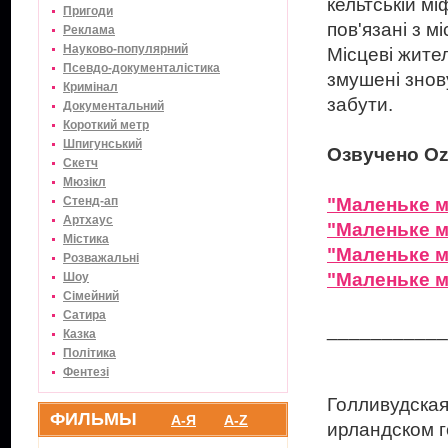
кельтській мі
Пригоди
пов'язані з м
Реклама
Науково-популярний
Місцеві жите
Псевдо-документалістика
змушені знов
Кримінал
забути.
Документальний
Короткий метр
Шпигунський
Озвучено Ozz
Скетч
Мюзікл
Стенд-ап
"Маленьке мі
Артхаус
"Маленьке мі
Містика
"Маленьке мі
Розважальні
"Маленьке мі
Шоу
Сімейний
Сатира
___________
Казка
Політика
Фентезі
Голливудская
ФИЛЬМЫ
А-Я
A-Z
ирландском г