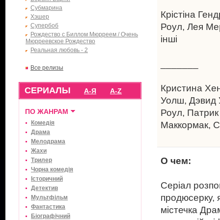
Субмарина
Крістіна Генд
Хэшер
Роул, Лея Мер
Супербоб
Рождество с Биллом Мюрреем / Очень
інші
Мюрреевское Рождество
Реальная любовь - 2
_______
Все релизы
Кристина Хе
СЕРИАЛЫ
А-Я
A-Z
Уолш
,
Дэвид 
ПО ЖАНРАМ
Роул
,
Патрик
Комедія
Маккормак
,
С
Драма
Мелодрама
Жахи
О чем:
Трилер
Чорна комедія
Історичний
Серіал розпо
Детектив
продюсерку, 
Мультфільм
Фантастика
містечка Дра
Біографічний