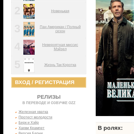
2
Новенькая
3
Пан Американ / Полный
сезон
4
Невероятная миссис
Мэйзел
5
Жизнь Так Коротка
ВХОД
/
РЕГИСТРАЦИЯ
РЕЛИЗЫ
В ПЕРЕВОДЕ И ОЗВУЧКЕ OZZ
Железная хватка
Протест молодости
Берк и Хэйр
В ролях:
Харви Крампет
Версия Барни