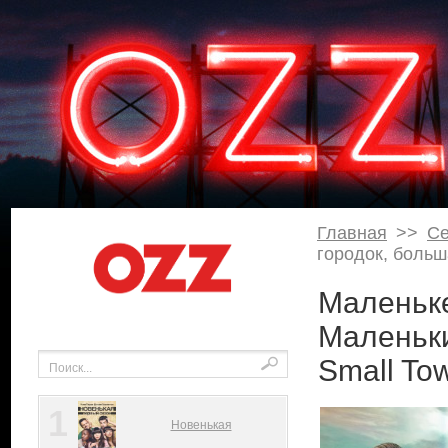
Главная
>>
С
городок, больша
Маленьке 
Маленьки
Small Tow
1
Новенькая