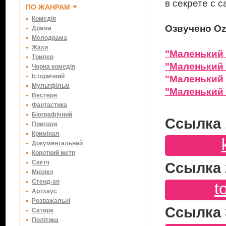
в секрете с 
ПО ЖАНРАМ
Комедія
Озвучено Oz
Драма
Мелодрама
Жахи
"Маленький 
Трилер
"Маленький 
Чорна комедія
Історичний
"Маленький 
Мультфільм
"Маленький 
Вестерн
Фантастика
Біографічний
Ссылка 
Пригоди
Кримінал
Документальний
Короткий метр
Скетч
Ссылка 
Мюзікл
Стенд-ап
t
Артхаус
Розважальні
Ссылка 
Сатира
Політика