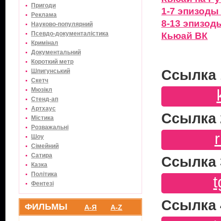
Пригоди
1-7 эпизоды
Реклама
8-13 эпизод
Науково-популярний
Псевдо-документалістика
Кьюай ВК
Кримінал
Документальний
Короткий метр
Ссылка 
Шпигунський
Скетч
Мюзікл
Стенд-ап
Артхаус
Ссылка 
Містика
Розважальні
Шоу
Сімейний
Сатира
Ссылка 
Казка
Політика
Фентезі
Ссылка 
ФИЛЬМЫ
А-Я
A-Z