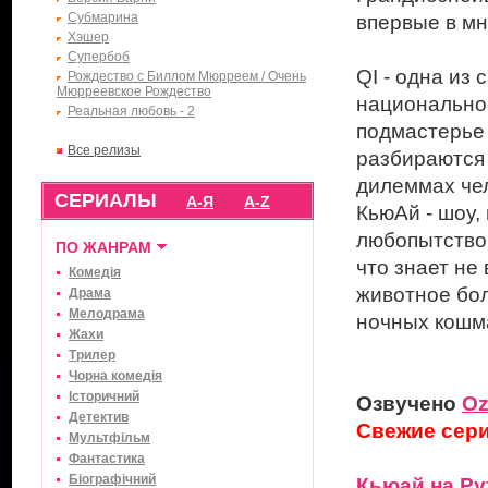
Субмарина
впервые в мн
Хэшер
Супербоб
QI - одна из
Рождество с Биллом Мюрреем / Очень
Мюрреевское Рождество
национальное
Реальная любовь - 2
подмастерье 
Все релизы
разбираются
дилеммах че
СЕРИАЛЫ
А-Я
A-Z
КьюАй - шоу,
любопытство.
ПО ЖАНРАМ
что знает не 
Комедія
животное бол
Драма
Мелодрама
ночных кошм
Жахи
Трилер
Чорна комедія
Історичний
Озвучено
Oz
Детектив
Свежие сери
Мультфільм
Фантастика
Біографічний
Кьюай на Ру