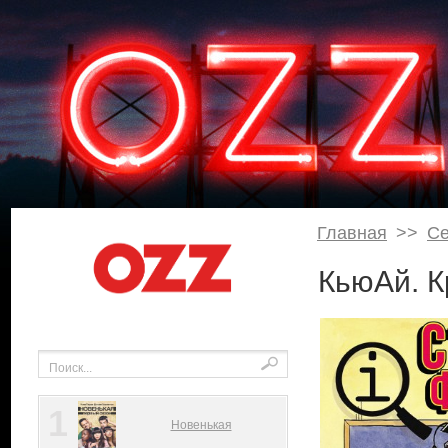
Главная
>>
С
КьюАй. К
1
Новенькая