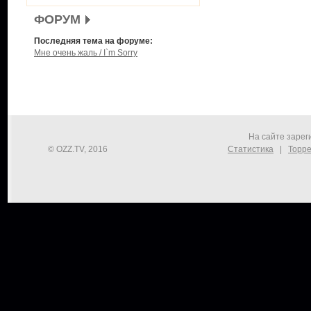
ФОРУМ
Последняя тема на форуме:
Мне очень жаль / I`m Sorry
На сайте зарег
© OZZ.TV, 2016
Статистика
|
Торре