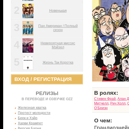
2
Новенькая
3
Пан Американ / Полный
сезон
4
Невероятная миссис
Мэйзел
5
Жизнь Так Коротка
ВХОД
/
РЕГИСТРАЦИЯ
В ролях:
РЕЛИЗЫ
Стивен Фрай
,
Алан Д
В ПЕРЕВОДЕ И ОЗВУЧКЕ OZZ
Митчелл
,
Рич Холл
,
Железная хватка
О’Бриэн
Протест молодости
Берк и Хэйр
О чем:
Харви Крампет
Грандиозней
Версия Барни