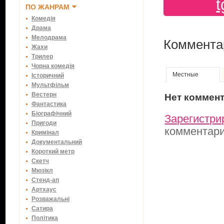
ПО ЖАНРАМ
Комедія
Драма
Мелодрама
Коммента
Жахи
Трилер
Чорна комедія
Местные
Історичний
Мультфільм
Вестерн
Нет коммен
Фантастика
Біографічний
Зарегистри
Пригоди
комментар
Кримінал
Документальний
Короткий метр
Скетч
Мюзікл
Стенд-ап
Артхаус
Розважальні
Сатира
Політика