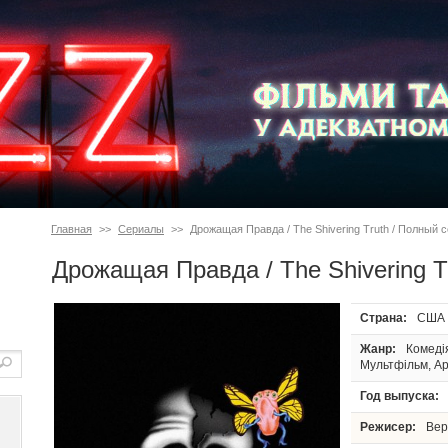
Главная
>>
Сериалы
>>
Дрожащая Правда / The Shivering Truth / Полный 
Дрожащая Правда / The Shivering T
Страна:
США
Жанр:
Комеді
Мультфільм, А
Год выпуска:
Режисер:
Вер