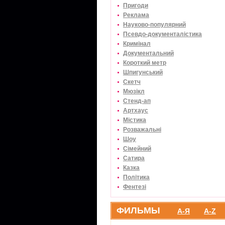
Пригоди
Реклама
Науково-популярний
Псевдо-документалістика
Кримінал
Документальний
Короткий метр
Шпигунський
Скетч
Мюзікл
Стенд-ап
Артхаус
Містика
Розважальні
Шоу
Сімейний
Сатира
Казка
Політика
Фентезі
ФИЛЬМЫ
А-Я
A-Z