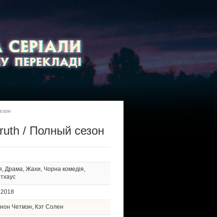
сезон
ruth / Полный сезон
я, Драма, Жахи, Чорна комедія,
ртхаус
2018
нон Четмэн, Кэт Солен