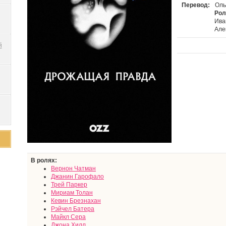
Перевод:
Оль
Рол
Ива
Але
й
В ролях:
Вернон Чатман
Джанин Гарофало
Трей Паркер
Мириам Толан
Кевин Брезнахан
Рэйчел Батера
Майкл Сера
Джона Хилл