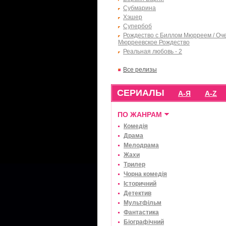
Субмарина
Хэшер
Супербоб
Рождество с Биллом Мюрреем / Оч
Мюрреевское Рождество
Реальная любовь - 2
Все релизы
СЕРИАЛЫ
А-Я
A-Z
ПО ЖАНРАМ
Комедія
Драма
Мелодрама
Жахи
Трилер
Чорна комедія
Історичний
Детектив
Мультфільм
Фантастика
Біографічний