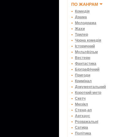
ПО ЖАНРАМ
Комедія
Драма
Мелодрама
Жахи
Трилер
Чорна комедія
Історичний
Мультфільм
Вестерн
Фантастика
Біографічний
Пригоди
Кримінал
Документальний
Короткий метр
Скетч
Мюзікл
Стенд-ап
Артхаус
Розважальні
Сатира
Політика