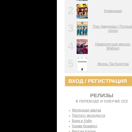
2
Новенькая
3
Пан Американ / Полны
сезон
4
Невероятная миссис
Мэйзел
5
Жизнь Так Коротка
ВХОД
/
РЕГИСТРАЦИЯ
РЕЛИЗЫ
В ПЕРЕВОДЕ И ОЗВУЧКЕ OZZ
Железная хватка
Протест молодости
Берк и Хэйр
Харви Крампет
Версия Барни