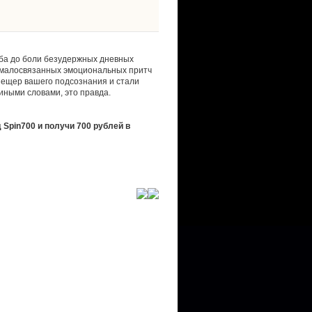
ба до боли безудержных дневных
 малосвязанных эмоциональных притч
 пещер вашего подсознания и стали
ными словами, это правда.
 Spin700 и получи 700 рублей в