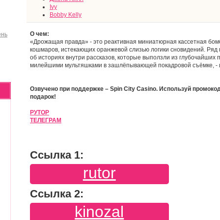
Ivy
Bobby Kelly
О чем:
ень
«Дрожащая правда» - это реактивная миниатюрная кассетная бом
кошмаров, истекающих оранжевой слизью логики сновидений. Ряд
об историях внутри рассказов, которые выползли из глубочайших
милейшими мультяшками в зашлёпывающей покадровой съёмке, - и
Озвучено при поддержке – Spin City Casino. Используй промокод
подарок!
РУТОР
ТЕЛЕГРАМ
Ссылка 1:
rutor
Ссылка 2:
kinozal